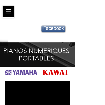
Piano
Valat
La musique vous inspire
Suivez notre
Facebook
actu !
PIANOS NUMERIQUES
PORTABLES