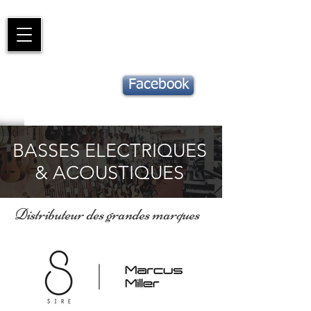
Piano
Valat
La musique vous inspire
Suivez notre
Facebook
actu !
BASSES ELECTRIQUES
& ACOUSTIQUES
Distributeur des grandes marques