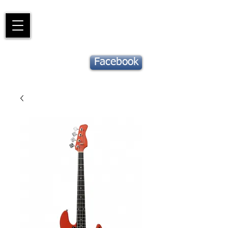
Piano
Valat
La musique vous inspire
Suivez notre
Facebook
actu !