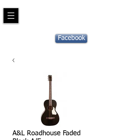
Piano
Valat
La musique vous inspire
Suivez notre
Facebook
actu !
A&L Roadhouse Faded