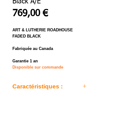
Black A/E
Prix
769,00 €
ART & LUTHERIE ROADHOUSE
FADED BLACK
Fabriquée au Canada
Garantie 1 an
Disponible sur commande
Caractéristiques :
- Table en Epicéa massif
- Finition Fadded Black
- Format Parlor
- Dos et éclisses en merisier sauvage
- Manche en érable argenté
- Touche et chevalet en palissandre
- Diapason 63,1cm, Radius 16"