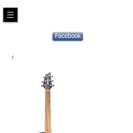
Piano
Valat
La musique vous inspire
Suivez notre
Facebook
actu !