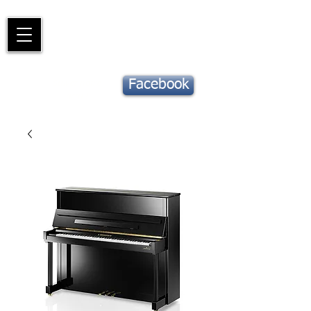
Piano
Valat
La musique vous inspire
Suivez notre
Facebook
actu !