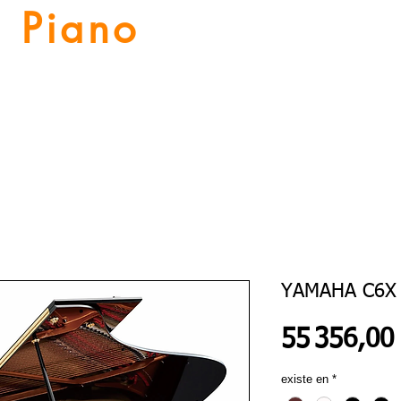
Piano
Valat
La musique vous inspire
Numériques
Location Piano
Nos Services
Guitares
YAMAHA C6X
55 356,00
existe en
*