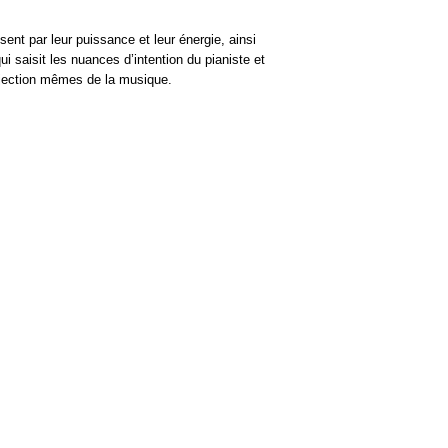
sent par leur puissance et leur énergie, ainsi
i saisit les nuances d’intention du pianiste et
rojection mêmes de la musique.
HORAIRES
Du Mardi au Samedi
10h - 12h30