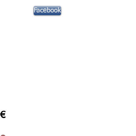
Suivez notre
Facebook
actu !
Toute la Musique
Contact
Prix
 €