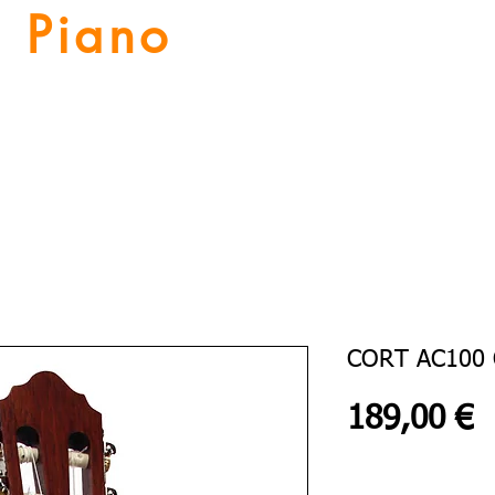
Piano
Valat
La musique vous inspire
Numériques
Location Piano
Nos Services
Guitares
CORT AC100 
P
189,00 €