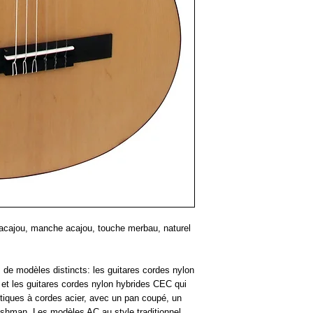
 acajou, manche acajou, touche merbau, naturel
de modèles distincts: les guitares cordes nylon
 et les guitares cordes nylon hybrides CEC qui
tiques à cordes acier, avec un pan coupé, un
ishman. Les modèles AC au style traditionnel