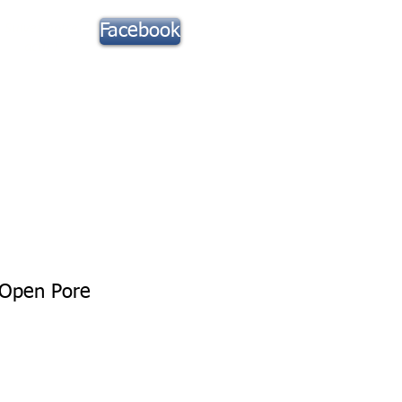
Suivez notre
Facebook
actu !
Toute la Musique
Contact
Open Pore
rix