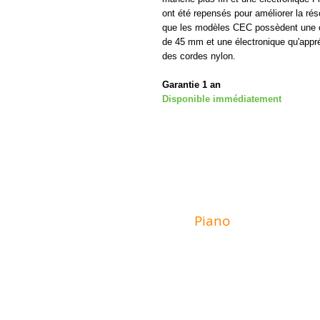
ont été repensés pour améliorer la ré
que les modèles CEC possèdent une ca
de 45 mm et une électronique qu'appréci
des cordes nylon.
Garantie 1 an
Disponible immédiatement
MAGASIN
Piano
Valat
6 rue du Mur
29600 Morlaix