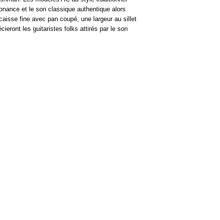
sonance et le son classique authentique alors
isse fine avec pan coupé, une largeur au sillet
eront les guitaristes folks attirés par le son
HORAIRES
Du Mardi au Samedi
10h - 12h30
14h - 18h30
Fermé le lundi et jours
fériés