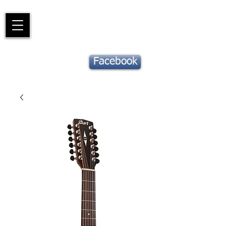
Piano
Valat
La musique vous inspire
Suivez notre
Facebook
actu !