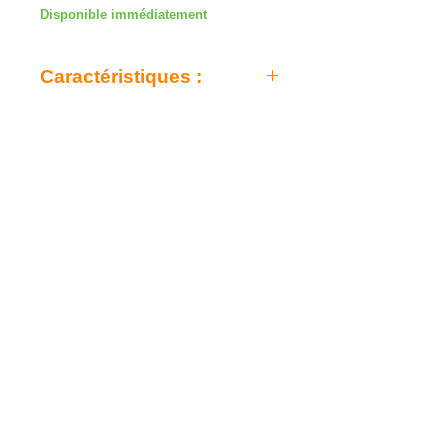
Disponible immédiatement
Caractéristiques :
- Table épicéa massif
- Fond & éclisses acajou
- Manche acajou
- Touche & chevalet ovangkol
- 20 frettes
- Sillet 48 mm
- Mécaniques chromées
- Modèle 12 cordes.