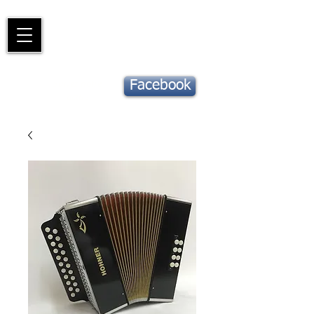
Piano
Valat
La musique vous inspire
Suivez notre
Facebook
actu !