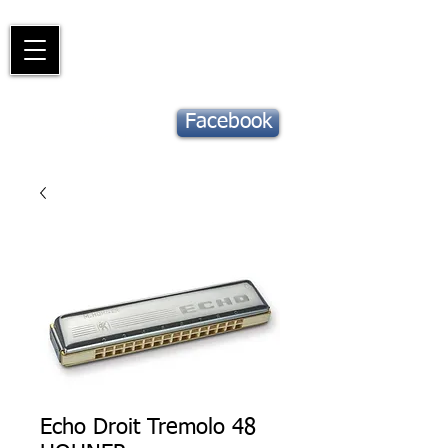
Piano
Valat
La musique vous inspire
Suivez notre
Facebook
actu !
Echo Droit Tremolo 48