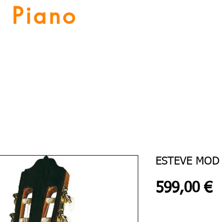
Piano
Valat
La musique vous inspire
Numériques
Location Piano
Nos Services
Guitares
ESTEVE MOD 
P
599,00 €