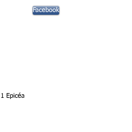
Suivez notre
Facebook
actu !
Toute la Musique
Contact
1 Epicéa
rix