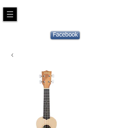
Piano
Valat
La musique vous inspire
Suivez notre
Facebook
actu !