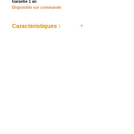
Garantie 1 an
Disponible sur commande
Caractéristiques :
- Type : Soprano
- Manche : Acajou
- Touche : Noyer
- Sillet et pontet : GraphTech NuBone
- Finition : Satin
- Table : Épicéa avec dos et éclisses en
acajou
- Cordes : Aquila Super Nylgut
- Diapason : 33,02 cm
- Accessoires : Housse