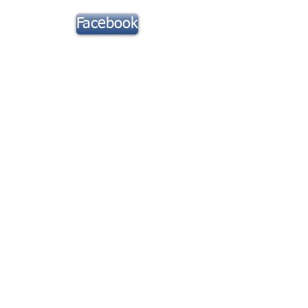
Suivez notre
Facebook
actu !
Toute la Musique
Contact
rix