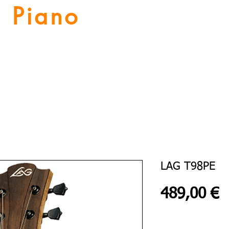
Piano
Valat
La musique vous inspire
Numériques
Location Piano
Nos Services
Guitares
LAG T98PE
P
489,00 €