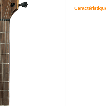
Caractéristiqu
- Accastillage : Noir
- Chevalet : Brown Br
- Coloris : Naturel
- Cordes d'origine : C
- Couleur : Naturel
- Diapason (mm) : 65
- Dimensions (mm) : 1
- Électronique : Stage
accordeur, phase, notc
- Finition : Brillante
- Fond & éclisses : Kh
- Format : Parlor
- Largeur au sillet : 4
- Manche : Khaya
- Mécaniques : À bain d
- Nombre de frettes : 2
- Poids (kg) : 2,90 kg
- Radius : 350 mm
- Sillets : Compensé g
- Table : Khaya massif