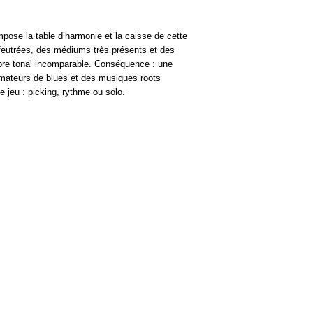
mpose la table d’harmonie et la caisse de cette
 feutrées, des médiums très présents et des
libre tonal incomparable. Conséquence : une
amateurs de blues et des musiques roots
de jeu : picking, rythme ou solo.
HORAIRES
Du Mardi au Samedi
10h - 12h30
14h - 18h30
Fermé le lundi et jours
fériés