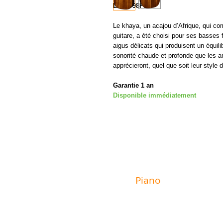
LAG T98PE
Le khaya, un acajou d’Afrique, qui co
guitare, a été choisi pour ses basses
aigus délicats qui produisent un équi
sonorité chaude et profonde que les 
apprécieront, quel que soit leur style 
Garantie 1 an
Disponible immédiatement
MAGASIN
Piano
Valat
6 rue du Mur
29600 Morlaix