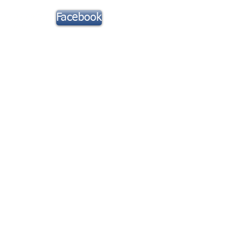
Suivez notre
Facebook
actu !
Toute la Musique
Contact
rix