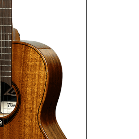
- Tige de réglage : Do
- Touche : Brown Bra
- Type de frette : Medi
- Tête : Brown Branko