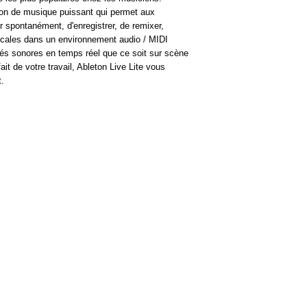
tion de musique puissant qui permet aux
 spontanément, d'enregistrer, de remixer,
sicales dans un environnement audio / MIDI
lités sonores en temps réel que ce soit sur scène
it de votre travail, Ableton Live Lite vous
t.
HORAIRES
Du Mardi au Samedi
10h - 12h30
14h - 18h30
Fermé le lundi et jours
fériés