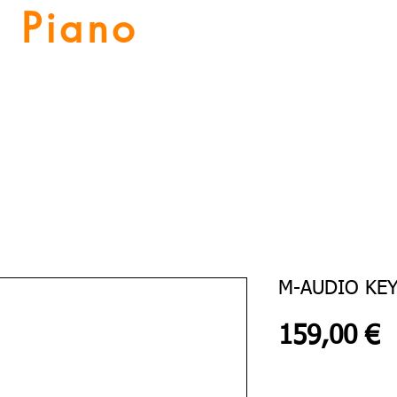
Piano
Valat
La musique vous inspire
Numériques
Location Piano
Nos Services
Guitares
M-AUDIO KE
P
159,00 €