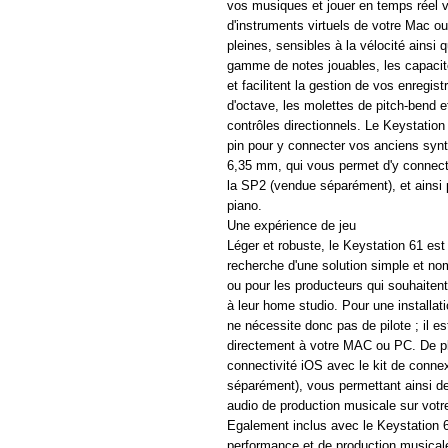
vos musiques et jouer en temps réel 
d'instruments virtuels de votre Mac o
pleines, sensibles à la vélocité ainsi 
gamme de notes jouables, les capacités
et facilitent la gestion de vos enregi
d'octave, les molettes de pitch-bend e
contrôles directionnels. Le Keystatio
pin pour y connecter vos anciens synt
6,35 mm, qui vous permet d'y connect
la SP2 (vendue séparément), et ainsi 
piano.
Une expérience de jeu
Léger et robuste, le Keystation 61 est
recherche d'une solution simple et nom
ou pour les producteurs qui souhaitent
à leur home studio. Pour une installati
ne nécessite donc pas de pilote ; il e
directement à votre MAC ou PC. De pl
connectivité iOS avec le kit de conn
séparément), vous permettant ainsi de
audio de production musicale sur votre
Egalement inclus avec le Keystation 
performance et de production musicale