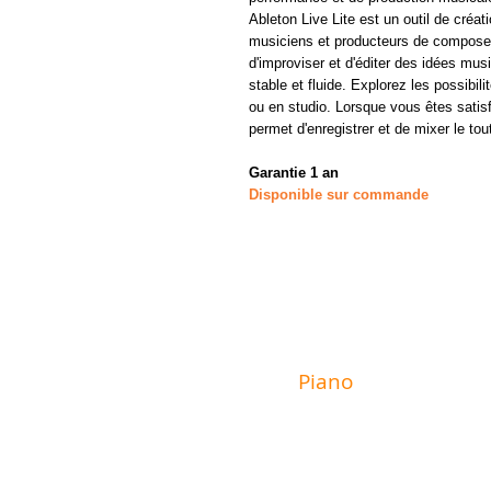
Ableton Live Lite est un outil de créa
musiciens et producteurs de composer
d'improviser et d'éditer des idées mu
stable et fluide. Explorez les possibi
ou en studio. Lorsque vous êtes satisfa
permet d'enregistrer et de mixer le tou
Garantie 1 an
Disponible sur commande
MAGASIN
Piano
Valat
6 rue du Mur
29600 Morlaix