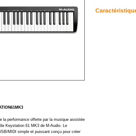
Caractéristiqu
Alimentation : USB
- Contrôleur : Boutons
- Couleur : Noir
- Dimensions (mm) : 9
- Entrées : Pédale de 
- Format des touches :
- Logiciels fournis : Ab
Xpand!2 Air Music Tech
Mini Grand Air Music T
Instruments en bonus, 
Strip, Half Time, Bassl
Tech, MPC Beats, Tub
- Nombre de faders : 1
- Nombre de touches :
- Poids (kg) : 4,10 kg
ATION61MK3
- Sensible à la vélocité
- Toucher : Semi-lesté
e la performance offerte par la musique assistée
- Transposition : Oui
trôle Keystation 61 MK3 de M-Audio. Le
- 3 boutons de transpor
aisé des logiciels de p
USB/MIDI simple et puissant conçu pour créer