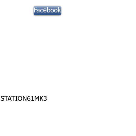
Suivez notre
Facebook
actu !
Toute la Musique
Contact
YSTATION61MK3
rix