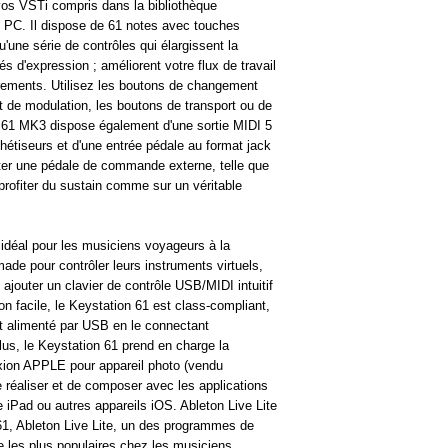
- Molettes de pitch et
vos VSTi compris dans la bibliothèque
performances expressi
u PC. Il dispose de 61 notes avec touches
- Fonctions avancées p
qu'une série de contrôles qui élargissent la
molettes de pitch et m
 d'expression ; améliorent votre flux de travail
des paramètres des ins
strements. Utilisez les boutons de changement
- Boutons de changem
t de modulation, les boutons de transport ou de
étendues
n 61 MK3 dispose également d'une sortie MIDI 5
- Design compact, ali
hétiseurs et d'une entrée pédale au format jack
er une pédale de commande externe, telle que
profiter du sustain comme sur un véritable
 idéal pour les musiciens voyageurs à la
ade pour contrôler leurs instruments virtuels,
 ajouter un clavier de contrôle USB/MIDI intuitif
on facile, le Keystation 61 est class-compliant,
st alimenté par USB en le connectant
us, le Keystation 61 prend en charge la
exion APPLE pour appareil photo (vendu
 réaliser et de composer avec les applications
 iPad ou autres appareils iOS. Ableton Live Lite
61, Ableton Live Lite, un des programmes de
 les plus populaires chez les musiciens.