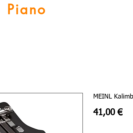
Piano
Valat
La musique vous inspire
Numériques
Location Piano
Nos Services
Guitares
MEINL Kalimb
Pr
41,00 €