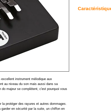
Caractéristiqu
Kalimba Meinl
7 notes en DO majeur.
Séquence de tons har
Corps en bois en hévé
 excellent instrument mélodique aux
ent au niveau du son mais aussi dans sa
 do majeur se complètent, c'est pourquoi vous
.
ur la protéger des rayures et autres dommages.
 garder en sécurité par la suite, un chiffon en