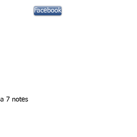
Suivez notre
Facebook
actu !
Toute la Musique
Contact
a 7 notes
ix