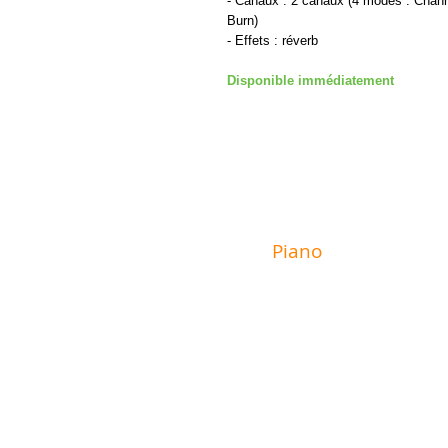
- Canaux : 2 canaux (4 modes : Chann
Burn)
- Effets : réverb
Disponible immédiatement
MAGASIN
Piano
Valat
6 rue du Mur
29600 Morlaix