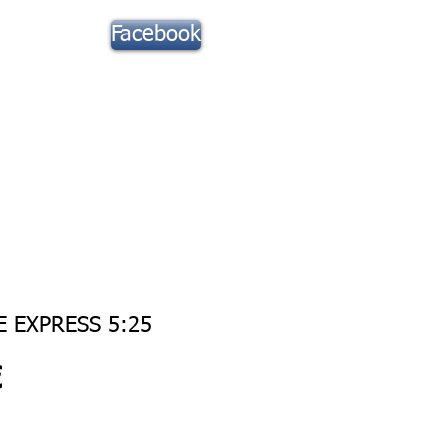
Suivez notre
Facebook
actu !
Toute la Musique
Contact
 EXPRESS 5:25
Prix
€