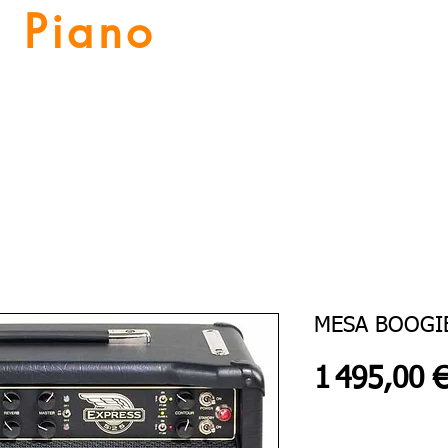
Piano
Valat
La musique vous inspire
Numériques
Location Piano
Nos Services
Guitares
MESA BOOGIE
1 495,00 