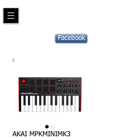
Piano
Valat
La musique vous inspire
Suivez notre
Facebook
actu !
AKAI MPKMINIMK3