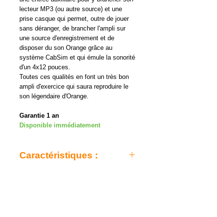
lecteur MP3 (ou autre source) et une
prise casque qui permet, outre de jouer
sans déranger, de brancher l'ampli sur
une source d'enregistrement et de
disposer du son Orange grâce au
système CabSim et qui émule la sonorité
d'un 4x12 pouces.
Toutes ces qualités en font un très bon
ampli d'exercice qui saura reproduire le
son légendaire d'Orange.
Garantie 1 an
Disponible immédiatement
Caractéristiques :
- Puissance : 20 Watts
- Canaux : 2
- Préampli : Transistors
- Etage de puissance : Transistors
- Contrôles : Clean / Gain / Bass / Middle