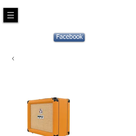
Piano
Valat
La musique vous inspire
Suivez notre
Facebook
actu !