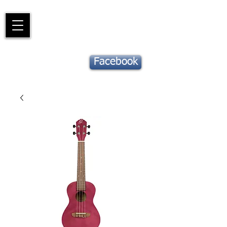
Piano
Valat
La musique vous inspire
Suivez notre
Facebook
actu !