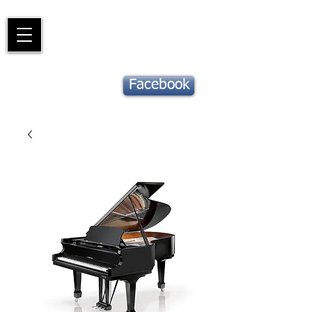
Piano
Valat
La musique vous inspire
Suivez notre
Facebook
actu !