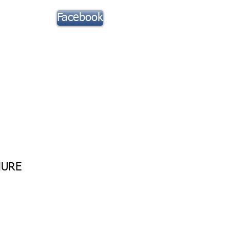
Suivez notre
Facebook
actu !
Toute la Musique
Contact
HURE
ix