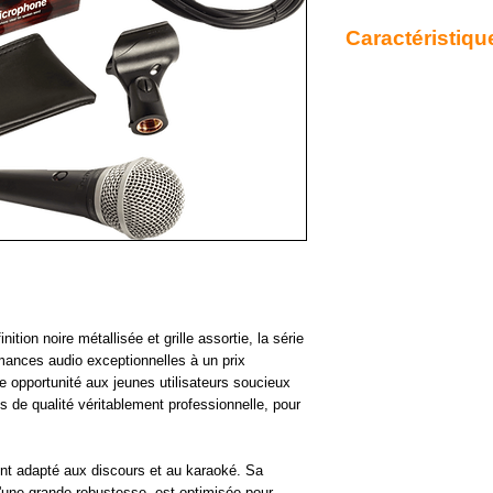
Caractéristiqu
- Accessoires inclus : 
- Capsule : dynamique
- Catégorie : micro filai
- Connectique : XLR
- Câbles inclus : Oui
- Directivité : cardioïde
- Impédance nominale 
- Interrupteur : Oui
- Pince incluse : Oui
- Poids (kg) : 300 g
- Réponse en fréquence
- Sensibilité : -53,5 d
- Type : main
tion noire métallisée et grille assortie, la série
- Specs complémentair
ances audio exceptionnelles à un prix
m)
re opportunité aux jeunes utilisateurs soucieux
s de qualité véritablement professionnelle, pour
nt adapté aux discours et au karaoké. Sa
'une grande robustesse, est optimisée pour