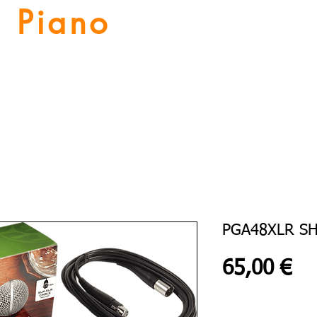
Piano
Valat
La musique vous inspire
Numériques
Location Piano
Nos Services
Guitares
PGA48XLR S
Pr
65,00 €