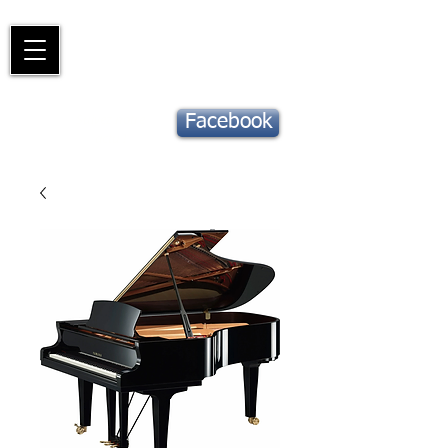
Piano
Valat
La musique vous inspire
Suivez notre
Facebook
actu !