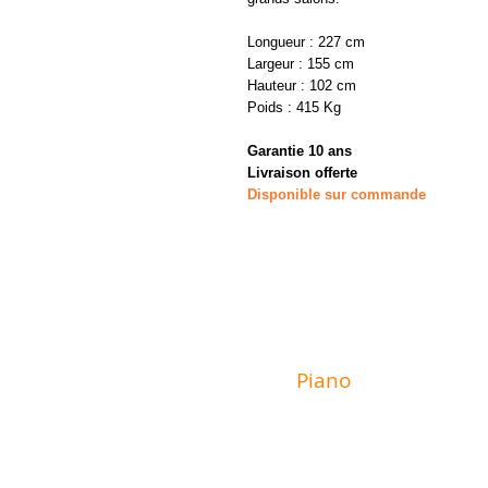
Longueur : 227 cm
Largeur : 155 cm
Hauteur : 102 cm
Poids : 415 Kg
Garantie 10 ans
Livraison offerte
Disponible sur commande
MAGASIN
Piano
Valat
6 rue du Mur
29600 Morlaix