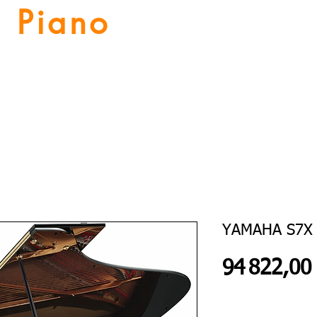
Piano
Valat
La musique vous inspire
Numériques
Location Piano
Nos Services
Guitares
YAMAHA S7X
94 822,00