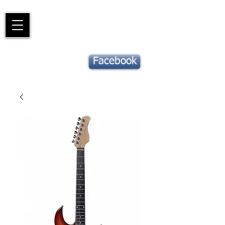
Piano
Valat
La musique vous inspire
Suivez notre
Facebook
actu !