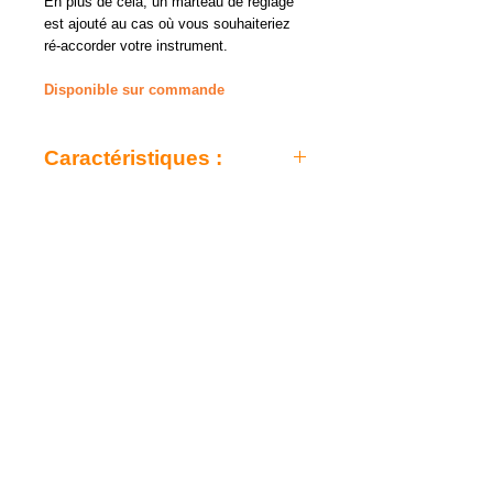
En plus de cela, un marteau de réglage
est ajouté au cas où vous souhaiteriez
ré-accorder votre instrument.
Disponible sur commande
Caractéristiques :
Kalimba Meinl Sonic Energy
17 notes en DO majeur.
Séquence de tons harmonieuse.
Corps en bois d'acajou massif.
Sont inclus : étui, housse en coton,
chiffon en microfibre, marteau
d'accordage.