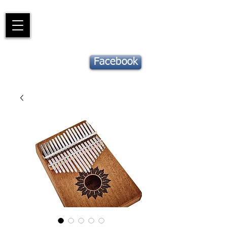
Piano
Valat
La musique vous inspire
Suivez notre
Facebook
actu !