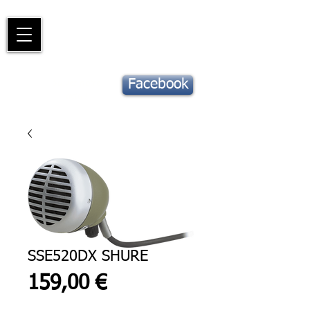
Piano
Valat
La musique vous inspire
Suivez notre
Facebook
actu !
SSE520DX SHURE
Prix
159,00 €