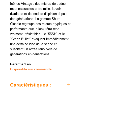
Icônes Vintage : des micros de scène
reconnaissables entre mille, la voix
d'artistes et de leaders d'opinion depuis
des générations. La gamme Shure
Classic regroupe des micros atypiques et
performants que le look rétro rend
vraiment irrésistibles. Le "55SH" et le
"Green Bullet" évoquent immédiatement
une certaine idée de la scène et
suscitent un attrait renouvelé de
générations en générations.
Garantie 1 an
Disponible sur commande
Caractéristiques :
- Capsule : dynamique
- Catégorie : micro filaire
- Connectique : jack
- Câbles inclus : Oui