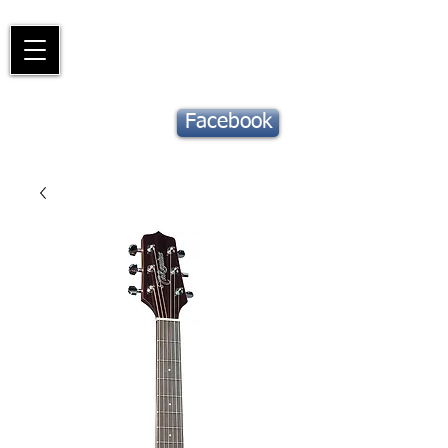
Piano
Valat
La musique vous inspire
Suivez notre
Facebook
actu !