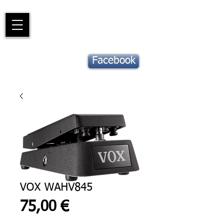
Piano
Valat
La musique vous inspire
Suivez notre
Facebook
actu !
VOX WAHV845
Prix
75,00 €