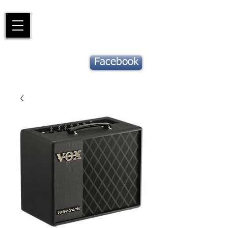
Piano
Valat
La musique vous inspire
Suivez notre
Facebook
actu !