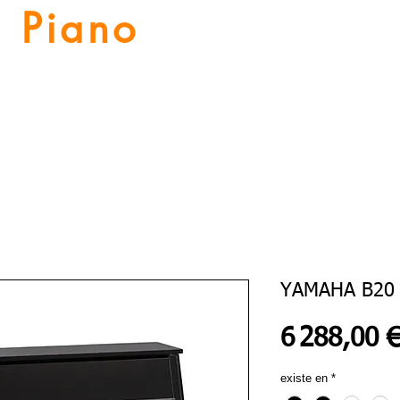
Piano
Valat
La musique vous inspire
Numériques
Location Piano
Nos Services
Guitares
YAMAHA B20
6 288,00 
existe en
*