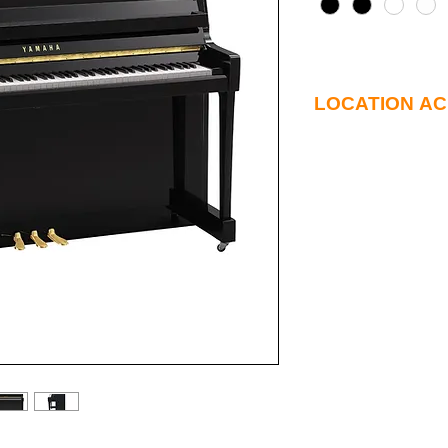
LOCATION A
Louez votre piano B2 n
Location 10 mois sans 
Après 10 mois :
- Possibilité de déducti
piano, soit 1310€ de r
- Ou arrêt du contrat de
Livraison sur toute la 
Vannes , Rennes,....)