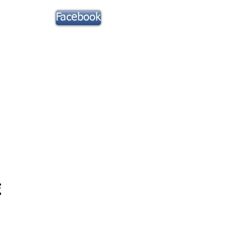
Suivez notre
Facebook
actu !
Toute la Musique
Contact
Prix
€