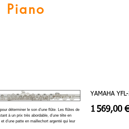
Piano
Valat
La musique vous inspire
Numériques
Location Piano
Nos Services
Guitares
YAMAHA YFL
1 569,00 
pour déterminer le son d’une flûte. Les flûtes de
tant à un prix très abordable, d’une tête en
et d’une patte en maillechort argenté qui leur