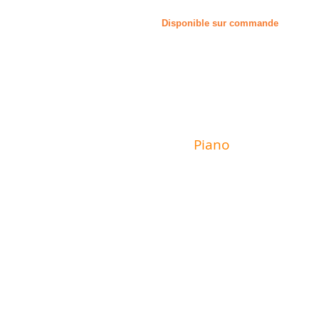
Disponible sur commande
MAGASIN
Piano
Valat
6 rue du Mur
29600 Morlaix