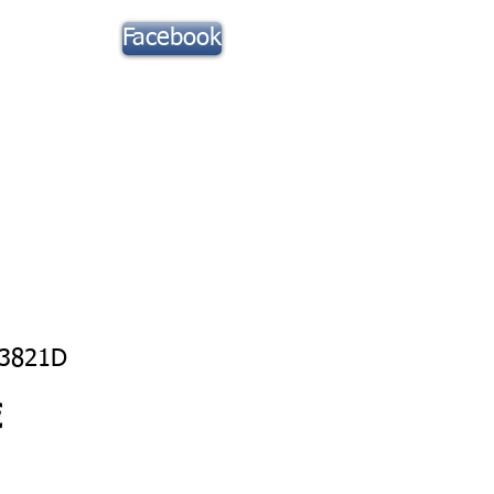
Suivez notre
Facebook
actu !
Toute la Musique
Contact
-3821D
Prix
€