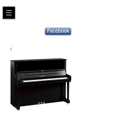
Piano
Valat
La musique vous inspire
Suivez notre
Facebook
actu !